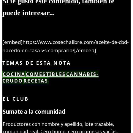
Si te gustó este contenido, también te
puede interesar...
[embed]https://www.cosechalibre.com/aceite-de-cbd-
hacerlo-en-casa-vs-comprarlo/[/embed]
TEMAS DE ESTA NOTA
COCINA
COMESTIBLES
CANNABIS-
CRUDO
RECETAS
LEÍSTE COMPLETO ✓
EL CLUB
Sumate a la comunidad
Productores con nombre y apellido, lote trazable,
comunidad real. Cero humo, cero promesas vacías.