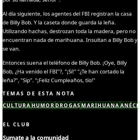
Al día siguiente, los agentes del FBI registran la casa
de Billy Bob. Y la caseta donde guarda la leña.
Utilizando hachas, destrozan toda la madera, pero no
encuentran nada de marihuana. Insultan a Billy Bob y
se van.
Entonces suena el teléfono de Billy Bob. ¡Oye, Billy
Bob, ¿Ha venido el FBI"?, "¡Sí!" "¿Te han cortado la
leña?", "Sip". "¡Feliz Cumpleaños, tío!"
TEMAS DE ESTA NOTA
CULTURA
HUMOR
DROGAS
MARIHUANA
ANÉC
LEÍSTE COMPLETO ✓
EL CLUB
Sumate a la comunidad