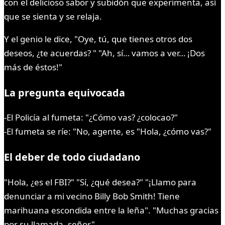
con el delicioso sabor y subidón que experimenta, así
que se sienta y se relaja.
Y el genio le dice, "Oye, tú, que tienes otros dos
deseos, ¿te acuerdas? " "Ah, sí… vamos a ver… ¡Dos
más de éstos!"
La pregunta equivocada
-El Policía al fumeta: "¿Cómo vas? ¿colocao?"
-El fumeta se ríe: "No, agente, es "Hola, ¿cómo vas?"
El deber de todo ciudadano
"Hola, ¿es el FBI?" "Sí, ¿qué desea?" "¡Llamo para
denunciar a mi vecino Billy Bob Smith! Tiene
marihuana escondida entre la leña". "Muchas gracias
por su llamada, señor".