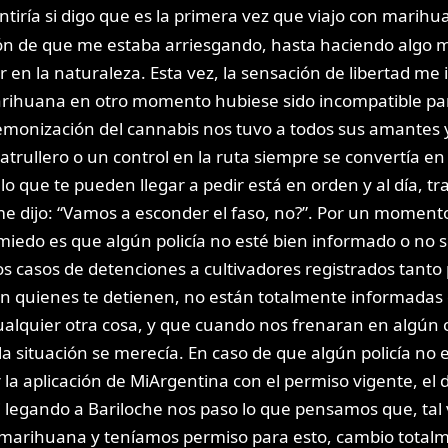
tiría si digo que es la primera vez que viajo con marihu
ación de que me estaba arriesgando, hasta haciendo alg
r en la naturaleza. Esta vez, la sensación de libertad m
 marihuana en otro momento hubiese sido incompatible pa
emonización del cannabis nos tuvo a todos sus amantes 
atrullero o un control en la ruta siempre se convertía 
o que te pueden llegar a pedir está en orden y al día, tr
 dijo: “Vamos a esconder el faso, no?”. Por un momento 
 miedo es que algún policía no esté bien informado o no 
casos de detenciones a cultivadores registrados tanto 
 son quienes te detienen, no están totalmente informada
lquier otra cosa, y que cuando nos frenaran en algún c
 situación se merecía. En caso de que algún policía no e
a aplicación de MiArgentina con el permiso vigente, el
i legando a Bariloche nos paso lo que pensamos que, tal 
rihuana y teníamos permiso para esto, cambio totalmen