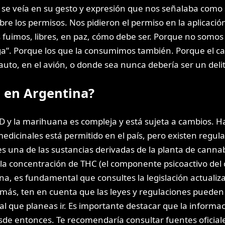
e veía en su gesto y expresión que nos señalaba como si
 los permisos. Nos pidieron el permiso en la aplicación
fuimos, libres, en paz, cómo debe ser. Porque no somos 
ga”. Porque los que la consumimos también. Porque el c
l auto, en el avión, o donde sea nunca debería ser un del
D en Argentina?
CBD y la marihuana es compleja y está sujeta a cambios. 
dicinales está permitido en el país, pero existen regulac
es una de las sustancias derivadas de la planta de cannab
a concentración de THC (el componente psicoactivo del ca
a, es fundamental que consultes la legislación actualizad
más, ten en cuenta que las leyes y regulaciones pueden v
s al que planeas ir. Es importante destacar que la inform
esde entonces. Te recomendaría consultar fuentes ofici