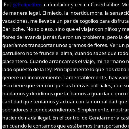
Men
Por
@Felipelibre
, cofundador y ceo en Cosechalibre
de manera legal. El miedo, la incertidumbre, la sens
vacaciones, me llevaba un par de cogollos para disfruta
Bariloche. No solo eso, sino que el viajar con niños y
flores de lavanda jamás fueron un problema, pero la d
queríamos transportar unos gramos de flores. Ver un p
patrullero no te frunce el alma, cuando sabes que todo l
placentero. Cuando arrancamos el viaje, mi hermano me
lado opuesto de la ley. Principalmente lo que nos daba
genere un inconveniente. Lamentablemente, hay varios 
esto tiene que ver con que las fuerzas policiales, que
hablamos y decidimos que la íbamos a guardar como cua
cantidad que teníamos y actuar con la normalidad que la
sobradores o condescendientes. Simplemente, mostrar l
haciendo nada ilegal. En el control de Gendarmería cas
en cuando le contamos que estábamos transportando ma