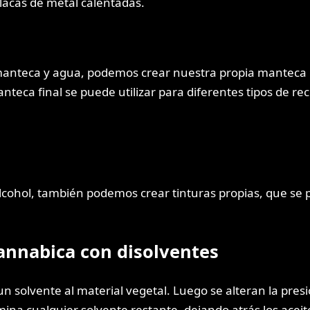
lacas de metal calentadas.
en manteca y agua, podemos crear nuestra propia manteca
eca final se puede utilizar para diferentes tipos de rec
alcohol, también podemos crear tinturas propias, que se 
annabica con disolventes
un solvente al material vegetal. Luego se alteran la pres
ina cualquier solvente restante, dejando atrás los aceit