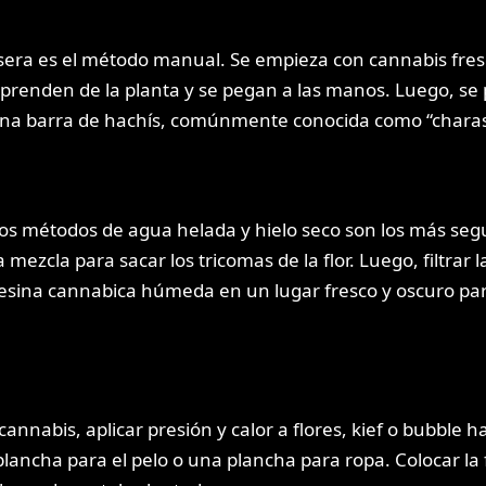
era es el método manual. Se empieza con cannabis fresc
sprenden de la planta y se pegan a las manos. Luego, se
una barra de hachís, comúnmente conocida como “charas
os métodos de agua helada y hielo seco son los más seguro
 mezcla para sacar los tricomas de la flor. Luego, filtra
resina cannabica húmeda en un lugar fresco y oscuro par
 cannabis, aplicar presión y calor a flores, kief o bubbl
lancha para el pelo o una plancha para ropa. Colocar la f