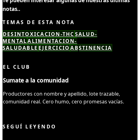
Te pueden interesar algunas de nuestras ultimas
notas..
TEMAS DE ESTA NOTA
DESINTOXICACION-THC
SALUD-
MENTAL
ALIMENTACION-
SALUDABLE
EJERCICIO
ABSTINENCIA
LEÍSTE COMPLETO ✓
EL CLUB
Sumate a la comunidad
Productores con nombre y apellido, lote trazable,
comunidad real. Cero humo, cero promesas vacías.
UNIRME AL CLUB
SEGUÍ LEYENDO