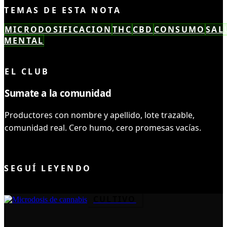
TEMAS DE ESTA NOTA
MICRODOSIFICACION
THC
CBD
CONSUMO
SAL
MENTAL
LEÍSTE COMPLETO ✓
EL CLUB
Sumate a la comunidad
Productores con nombre y apellido, lote trazable,
comunidad real. Cero humo, cero promesas vacías.
UNIRME AL CLUB
SEGUÍ LEYENDO
CULTIVO