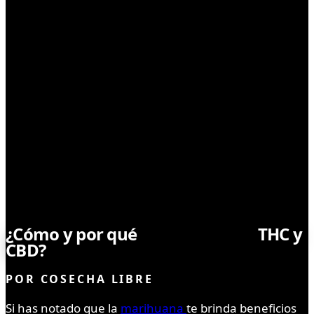
CONSUMO
¿Cómo y por qué
microdosificar
THC y
CBD?
POR
COSECHA LIBRE
Si has notado que la
marihuana
te brinda beneficios