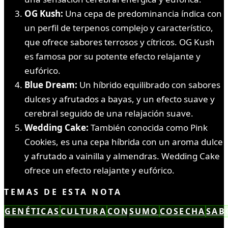
OG Kush:
Una cepa de predominancia índica con
un perfil de terpenos complejo y característico,
que ofrece sabores terrosos y cítricos. OG Kush
es famosa por su potente efecto relajante y
eufórico.
Blue Dream:
Un híbrido equilibrado con sabores
dulces y afrutados a bayas, y un efecto suave y
cerebral seguido de una relajación suave.
Wedding Cake:
También conocida como Pink
Cookies, es una cepa híbrida con un aroma dulce
y afrutado a vainilla y almendras. Wedding Cake
ofrece un efecto relajante y eufórico.
TEMAS DE ESTA NOTA
GENÉTICAS
CULTURA
CONSUMO
COSECHA
SAB
LEÍSTE COMPLETO ✓