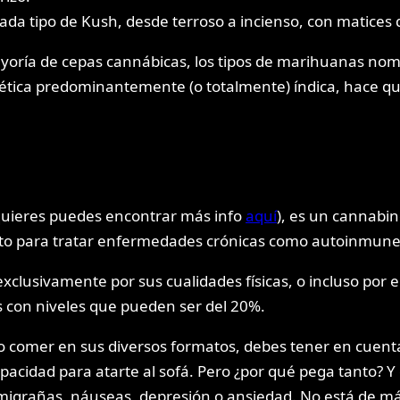
ada tipo de Kush, desde terroso a incienso, con matices q
yoría de cepas cannábicas, los tipos de marihuanas nom
genética predominantemente (o totalmente) índica, hace
 quieres puedes encontrar más info
aquí
), es un cannabi
tanto para tratar enfermedades crónicas como autoinmun
lusivamente por sus cualidades físicas, o incluso por el
 con niveles que pueden ser del 20%.
o o comer en sus diversos formatos, debes tener en cuen
apacidad para atarte al sofá. Pero ¿por qué pega tanto? 
migrañas, náuseas, depresión o ansiedad. No está de más