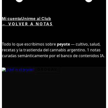
Mi cuenta
Unirme al Club
← VOLVER A NOTAS
TEMA ·
1
NOTAS
PEYOTE
Todo lo que escribimos sobre
peyote
— cultivo, salud,
recetas y la trastienda del cannabis argentino.
1
notas
curadas semánticamente por el banco de contenidos IA.
DROGAS