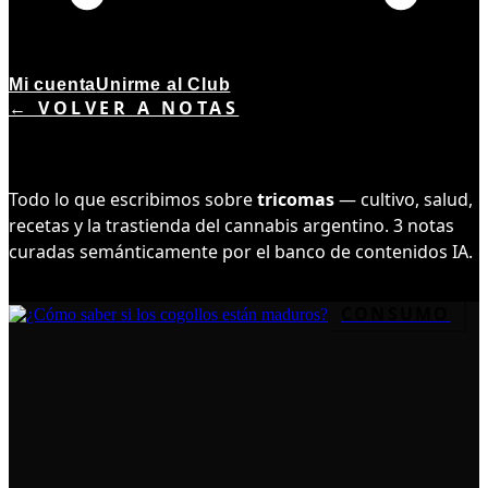
Mi cuenta
Unirme al Club
← VOLVER A NOTAS
TEMA ·
3
NOTAS
TRICOMAS
Todo lo que escribimos sobre
tricomas
— cultivo, salud,
recetas y la trastienda del cannabis argentino.
3
notas
curadas semánticamente por el banco de contenidos IA.
CONSUMO