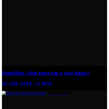
Papelillos: ¿Qué tipos hay y cuál elegir?
25 JUN 2024
·
0
MIN
CULTIVO