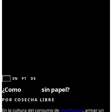
CONSUMO
ES
EN
PT
DE
¿Como
fumar
sin papel?
POR
COSECHA LIBRE
En la cultura del consumo de
marihuana
, armar un