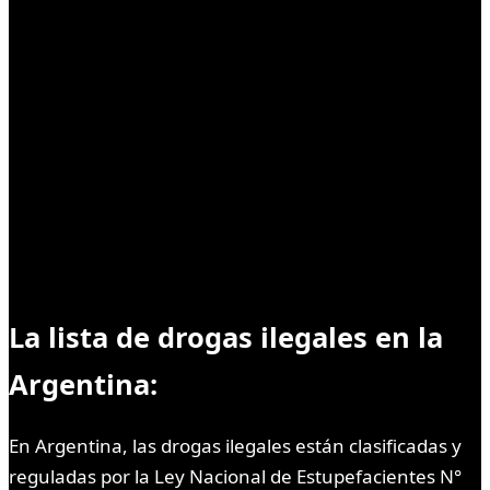
¿Cuántas plantas puedo tener?
El permiso para cultivar marihuana autoriza el cultivo de
marihuana de entre 1 y 9 plantas florecidas, en hasta seis
metros cuadrados en interior y exterior, y se pueden
transportar entre 1 y 6 frascos de 30 mililitros o hasta 40
gramos de flores secas. Estos números podrían cambiar
de acuerdo a la evolución de la evidencia científica.
La lista de drogas ilegales en la
Argentina:
En Argentina, las drogas ilegales están clasificadas y
reguladas por la Ley Nacional de Estupefacientes N°