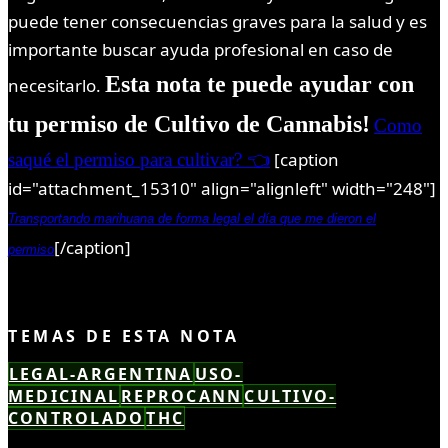
puede tener consecuencias graves para la salud y es
importante buscar ayuda profesional en caso de
Esta nota te puede ayudar con
necesitarlo.
tu permiso de Cultivo de Cannabis!
Como
[caption
saqué el permiso para cultivar? 👈
id="attachment_15310" align="alignleft" width="248"]
Transportando marihuana de forma legal el día que me dieron el
[/caption]
permiso
TEMAS DE ESTA NOTA
LEGAL-ARGENTINA
USO-
MEDICINAL
REPROCANN
CULTIVO-
CONTROLADO
THC
LEÍSTE COMPLETO ✓