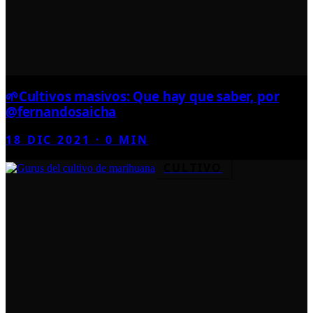
🌱Cultivos masivos: Que hay que saber, por
@fernandosaicha
18 DIC 2021
·
0
MIN
CULTIVO