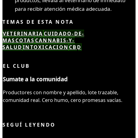
productos, llévala al veterinario de inmediato
para recibir atención médica adecuada.
TEMAS DE ESTA NOTA
VETERINARIA
CUIDADO-DE-
MASCOTAS
CANNABIS-Y-
SALUD
INTOXICACION
CBD
LEÍSTE COMPLETO ✓
EL CLUB
Sumate a la comunidad
Productores con nombre y apellido, lote trazable,
comunidad real. Cero humo, cero promesas vacías.
UNIRME AL CLUB
SEGUÍ LEYENDO